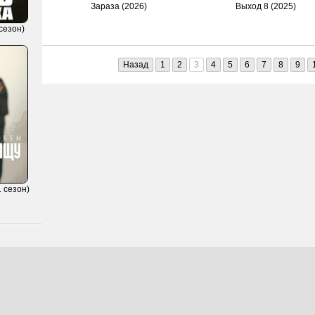
Зараза (2026)
Выход 8 (2025)
сезон)
Назад
1
2
3
4
5
6
7
8
9
 сезон)