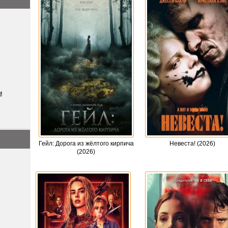
м
Гейл: Дорога из жёлтого кирпича
Невеста! (2026)
(2026)