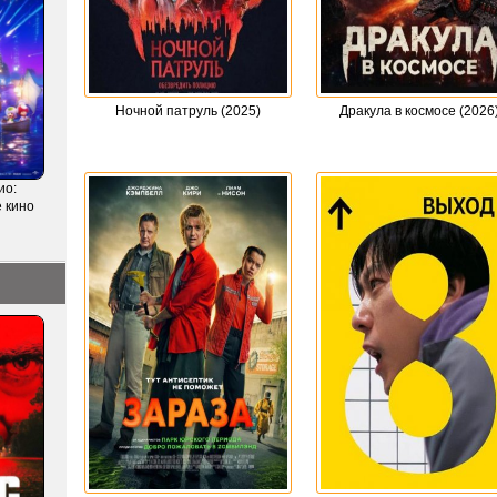
Ночной патруль (2025)
Дракула в космосе (2026
ио:
 кино