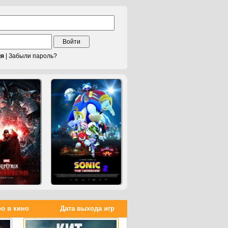
Войти
ия
|
Забыли пароль?
о в кино
Дата выхода игр