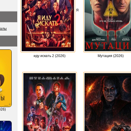
Я
иалы
иду искать 2 (2026)
Мутация (2026)
026)