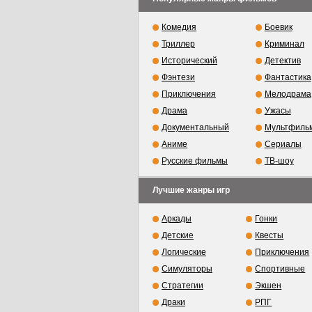
Комедия
Боевик
Триллер
Криминал
Исторический
Детектив
Фэнтези
Фантастика
Приключения
Мелодрама
Драма
Ужасы
Документальный
Мультфиль
Аниме
Сериалы
Русские фильмы
ТВ-шоу
Лучшие жанры игр
Аркады
Гонки
Детские
Квесты
Логические
Приключения
Симуляторы
Спортивные
Стратегии
Экшен
Драки
РПГ