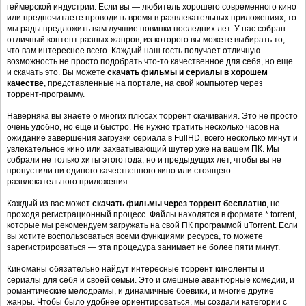
геймерской индустрии. Если вы — любитель хорошего современного кино
или предпочитаете проводить время в развлекательных приложениях, то
мы рады предложить вам лучшие новинки последних лет. У нас собран
отличный контент разных жанров, из которого вы можете выбирать то,
что вам интереснее всего. Каждый наш гость получает отличную
возможность не просто подобрать что-то качественное для себя, но еще
и скачать это. Вы можете
скачать фильмы и сериалы в хорошем
качестве
, представленные на портале, на свой компьютер через
торрент-программу.
Наверняка вы знаете о многих плюсах торрент скачивания. Это не просто
очень удобно, но еще и быстро. Не нужно тратить несколько часов на
ожидание завершения загрузки сериала в FullHD, всего несколько минут и
увлекательное кино или захватывающий шутер уже на вашем ПК. Мы
собрали не только хиты этого года, но и предыдущих лет, чтобы вы не
пропустили ни единого качественного кино или стоящего
развлекательного приложения.
Каждый из вас может
скачать фильмы через торрент бесплатно
, не
проходя регистрационный процесс. Файлы находятся в формате *.torrent,
которые мы рекомендуем загружать на свой ПК программой uTorrent. Если
вы хотите воспользоваться всеми функциями ресурса, то можете
зарегистрироваться — эта процедура занимает не более пяти минут.
Киноманы обязательно найдут интересные торрент киноленты и
сериалы для себя и своей семьи. Это и смешные авантюрные комедии, и
романтические мелодрамы, и динамичные боевики, и многие другие
жанры. Чтобы было удобнее ориентироваться, мы создали категории с