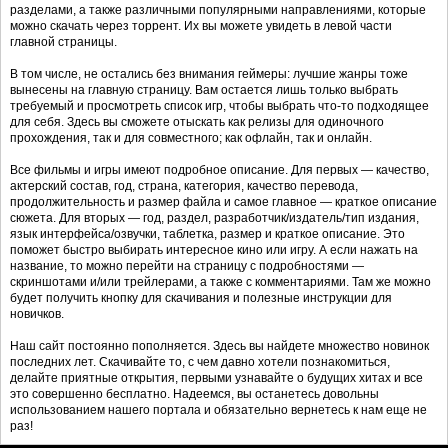
разделами, а также различными популярными направлениями, которые
можно скачать через торрент. Их вы можете увидеть в левой части
главной страницы.
В том числе, не остались без внимания геймеры: лучшие жанры тоже
вынесены на главную страницу. Вам остается лишь только выбрать
требуемый и просмотреть список игр, чтобы выбрать что-то подходящее
для себя. Здесь вы сможете отыскать как релизы для одиночного
прохождения, так и для совместного; как офлайн, так и онлайн.
Все фильмы и игры имеют подробное описание. Для первых — качество,
актерский состав, год, страна, категория, качество перевода,
продолжительность и размер файла и самое главное — краткое описание
сюжета. Для вторых — год, раздел, разработчик/издатель/тип издания,
язык интерфейса/озвучки, таблетка, размер и краткое описание. Это
поможет быстро выбирать интересное кино или игру. А если нажать на
название, то можно перейти на страницу с подробностями —
скриншотами и/или трейлерами, а также с комментариями. Там же можно
будет получить кнопку для скачивания и полезные инструкции для
новичков.
Наш сайт постоянно пополняется. Здесь вы найдете множество новинок
последних лет. Скачивайте то, с чем давно хотели познакомиться,
делайте приятные открытия, первыми узнавайте о будущих хитах и все
это совершенно бесплатно. Надеемся, вы останетесь довольны
использованием нашего портала и обязательно вернетесь к нам еще не
раз!