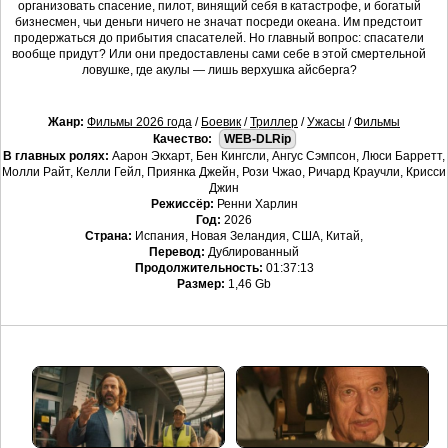
организовать спасение, пилот, винящий себя в катастрофе, и богатый
бизнесмен, чьи деньги ничего не значат посреди океана. Им предстоит
продержаться до прибытия спасателей. Но главный вопрос: спасатели
вообще придут? Или они предоставлены сами себе в этой смертельной
ловушке, где акулы — лишь верхушка айсберга?
Жанр:
Фильмы 2026 года
/
Боевик
/
Триллер
/
Ужасы
/
Фильмы
Качество:
WEB-DLRip
В главных ролях:
Аарон Экхарт, Бен Кингсли, Ангус Сэмпсон, Люси Барретт,
Молли Райт, Келли Гейл, Приянка Джейн, Рози Чжао, Ричард Краучли, Крисси
Джин
Режиссёр:
Ренни Харлин
Год:
2026
Страна:
Испания, Новая Зеландия, США, Китай,
Перевод:
Дублированный
Продолжительность:
01:37:13
Размер:
1,46 Gb