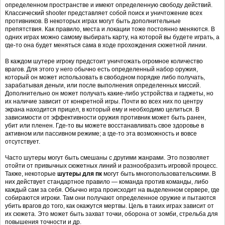
определенном пространстве и имеют определенную свободу действий.
Классический shooter представляет собой поиск и уничтожение всех
противников. В некоторых играх могут быть дополнительные
препятствия. Как правило, места и локации тоже постоянно меняются. В
одних играх можно самому выбирать карту, на которой вы будете играть, а
где-то она будет меняться сама в ходе прохождения сюжетной линии.
В каждом шутере игроку предстоит уничтожать огромное количество
врагов. Для этого у него обычно есть определенный набор оружия,
который он может использовать в свободном порядке либо получать,
зарабатывая деньги, или после выполнения определенных миссий.
Дополнительно он может получать какие-либо устройства и гаджеты, но
их наличие зависит от конкретной игры. Почти во всех них по центру
экрана находится прицел, в который ему и необходимо целиться. В
зависимости от эффективности оружия противник может быть ранен,
убит или пленен. Где-то вы можете восстанавливать свое здоровье в
активном или пассивном режиме; а где-то эта возможность и вовсе
отсутствует.
Часто шутеры могут быть смешаны с другими жанрами. Это позволяет
отойти от привычных сюжетных линий и разнообразить игровой процесс.
Также, некоторые
шутеры для пк
могут быть многопользовательскими. В
них действует стандартное правило — команда против команды, либо
каждый сам за себя. Обычно игра происходит на выделенном сервере, где
собираются игроки. Там они получают определенное оружие и пытаются
убить врагов до того, как окажутся мертвы. Цель в таких играх зависит от
их сюжета. Это может быть захват точки, оборона от зомби, стрельба для
повышения точности и др.