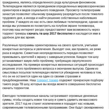
гражданина, являясь определенного рода культурным феноменом.
Телепередачи являются проводником определенных мировоззренческих
ориентиров и видов социального поведения. Просмотр телепрограмм
зачастую позволяет обычному гражданину разрядиться после тяжелого
трудового дня, а иногда и найти решение собственных наболевших
проблем. У каждого из нас есть свои любимые телепередачи, однако не
всегда мы успеваем их посмотреть на голубом экране телевизора,
поэтому наш интернет ресурс предоставляет вам возможность через
торрент трекеры
скачать тв шоу 2017 бесплатно
и насладится ими в
удобное для вас время.
Различные программы ориентированы на своего зрителя, учитывая
конкретные интересы и увлечения. Выходят они, как правило, не реже
раза в неделю. Сюжетная неопределенность передач позволяет
приковывать зрителей к экрану с завидным успехом. Каждое ток-шоу
устанавливает какую-либо проблему, требующую скрупулезного
исследования. На примере конкретных жизненных ситуаций происходит
решение этого проблемного вопроса к окончанию выпуска. Одним из
смысловых посылов телепередач является убеждение человека в том,
что он не останется один на один со своими страхами и
предубеждениями. Наш
торрент трекер
содержит прекрасную подборку
такого рода ТВ шоу, которые вы всегда можете совершенно бесплатно
скачать торрентом.
Ежегодно телевизионные каналы затрачивают огромные денежные
суммы, чтобы создать новое ток-шоу и суметь удивить им массового
зрителя. 2017 год не станет исключением и порадует нас новыми,
современными телевизионными программами. Они будут своевременно