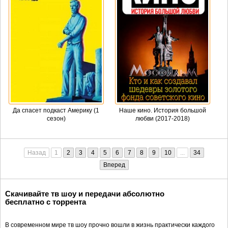
Да спасет подкаст Америку (1
Наше кино. История большой
сезон)
любви (2017-2018)
Назад
1
2
3
4
5
6
7
8
9
10
...
34
Вперед
Скачивайте тв шоу и передачи абсолютно
бесплатно с торрента
В современном мире тв шоу прочно вошли в жизнь практически каждого