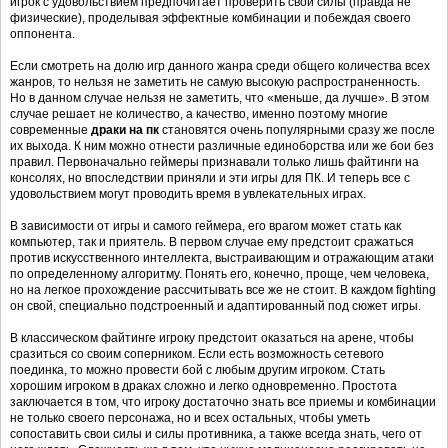
игрок с удовольствием предпочитает проверить свои силы (правда не
физические), проделывая эффектные комбинации и побеждая своего
оппонента.
Если смотреть на долю игр данного жанра среди общего количества всех
жанров, то нельзя не заметить не самую высокую распространенность.
Но в данном случае нельзя не заметить, что «меньше, да лучше». В этом
случае решает не количество, а качество, именно поэтому многие
современные
драки на пк
становятся очень популярными сразу же после
их выхода. К ним можно отнести различные единоборства или же бои без
правил. Первоначально геймеры признавали только лишь файтинги на
консолях, но впоследствии приняли и эти игры для ПК. И теперь все с
удовольствием могут проводить время в увлекательных играх.
В зависимости от игры и самого геймера, его врагом может стать как
компьютер, так и приятель. В первом случае ему предстоит сражаться
против искусственного интеллекта, выстраивающим и отражающим атаки
по определенному алгоритму. Понять его, конечно, проще, чем человека,
но на легкое прохождение рассчитывать все же не стоит. В каждом fighting
он свой, специально подстроенный и адаптированный под сюжет игры.
В классическом файтинге игроку предстоит оказаться на арене, чтобы
сразиться со своим соперником. Если есть возможность сетевого
поединка, то можно провести бой с любым другим игроком. Стать
хорошим игроком в драках сложно и легко одновременно. Простота
заключается в том, что игроку достаточно знать все приемы и комбинации
не только своего персонажа, но и всех остальных, чтобы уметь
сопоставить свои силы и силы противника, а также всегда знать, чего от