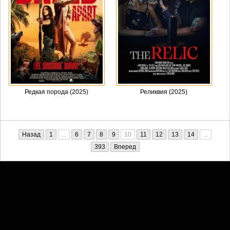
Редкая порода (2025)
Реликвия (2025)
Назад
1
...
6
7
8
9
10
11
12
13
14
...
393
Вперед
Претензии правообладателей принимаются на email:
penkin6969@yandex.ru. В письме должны содержаться копии