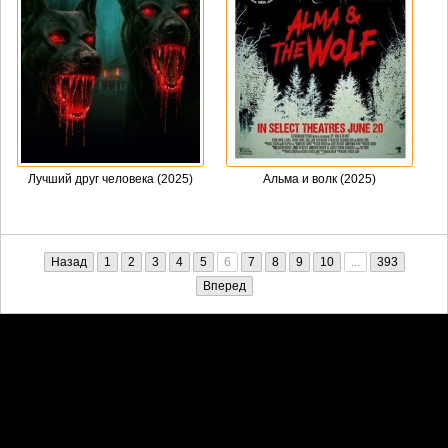
Лучший друг человека (2025)
Альма и волк (2025)
Назад
1
2
3
4
5
6
7
8
9
10
...
393
Вперед
Претензии правообладателей принимаются на email:
penkin6969@yandex.ru. В письме должны содержаться копии