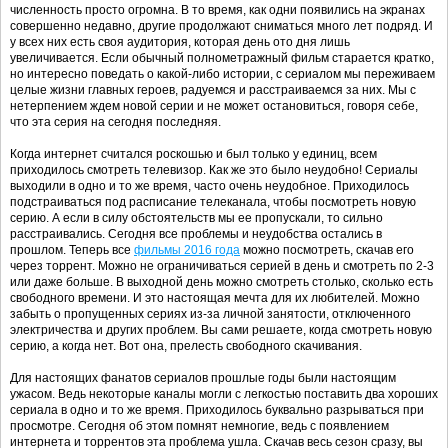
численность просто огромна. В то время, как одни появились на экранах
совершенно недавно, другие продолжают сниматься много лет подряд. И
у всех них есть своя аудитория, которая день ото дня лишь
увеличивается. Если обычный полнометражный фильм старается кратко,
но интересно поведать о какой-либо истории, с сериалом мы переживаем
целые жизни главных героев, радуемся и расстраиваемся за них. Мы с
нетерпением ждем новой серии и не может остановиться, говоря себе,
что эта серия на сегодня последняя.
Когда интернет считался роскошью и был только у единиц, всем
приходилось смотреть телевизор. Как же это было неудобно! Сериалы
выходили в одно и то же время, часто очень неудобное. Приходилось
подстраиваться под расписание телеканала, чтобы посмотреть новую
серию. А если в силу обстоятельств мы ее пропускали, то сильно
расстраивались. Сегодня все проблемы и неудобства остались в
прошлом. Теперь все
фильмы 2016 года
можно посмотреть, скачав его
через торрент. Можно не ограничиваться серией в день и смотреть по 2-3
или даже больше. В выходной день можно смотреть столько, сколько есть
свободного времени. И это настоящая мечта для их любителей. Можно
забыть о пропущенных сериях из-за личной занятости, отключенного
электричества и других проблем. Вы сами решаете, когда смотреть новую
серию, а когда нет. Вот она, прелесть свободного скачивания.
Для настоящих фанатов сериалов прошлые годы были настоящим
ужасом. Ведь некоторые каналы могли с легкостью поставить два хороших
сериала в одно и то же время. Приходилось буквально разрываться при
просмотре. Сегодня об этом помнят немногие, ведь с появлением
интернета и торрентов эта проблема ушла. Скачав весь сезон сразу, вы