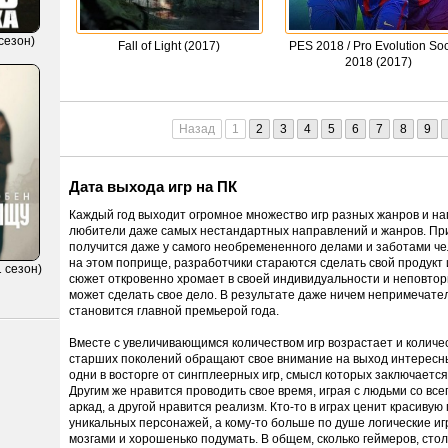
сезон)
Fall of Light (2017)
PES 2018 / Pro Evolution So
2018 (2017)
Назад
1
2
3
4
5
6
7
8
9
Дата выхода игр на ПК
Каждый год выходит огромное множество игр разных жанров и на
любители даже самых нестандартных направлений и жанров. При 
получится даже у самого необремененного делами и заботами ч
на этом поприще, разработчики стараются сделать свой продукт
 сезон)
сюжет откровенно хромает в своей индивидуальности и неповтор
может сделать свое дело. В результате даже ничем непримечате
становится главной премьерой года.
Вместе с увеличивающимся количеством игр возрастает и количе
старших поколений обращают свое внимание на выход интересн
одни в восторге от сингплеерных игр, смысл которых заключаетс
Другим же нравится проводить свое время, играя с людьми со всег
аркад, а другой нравится реализм. Кто-то в играх ценит красиву
уникальных персонажей, а кому-то больше по душе логические и
мозгами и хорошенько подумать. В общем, сколько геймеров, столь