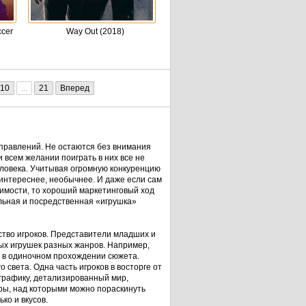
ccer
Way Out (2018)
10
...
21
Вперед
правлений. Не остаются без внимания
всем желании поиграть в них все не
еловека. Учитывая огромную конкуренцию
 интереснее, необычнее. И даже если сам
имости, то хороший маркетинговый ход
льная и посредственная «игрушка»
ство игроков. Представители младших и
ых игрушек разных жанров. Например,
я в одиночном прохождении сюжета.
о света. Одна часть игроков в восторге от
ю графику, детализированный мир,
гры, над которыми можно пораскинуть
ко и вкусов.