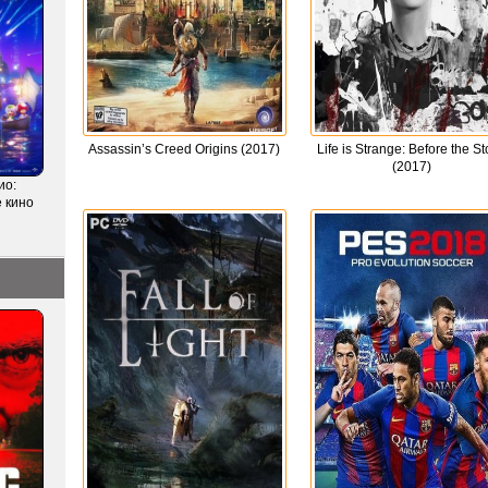
Assassin’s Creed Origins (2017)
Life is Strange: Before the S
(2017)
ио:
 кино