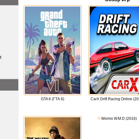
м
GTA 6 (ГТА 6)
CarX Drift Racing Online (20
Worms W.M.D (2016)