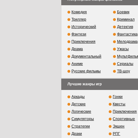
Комедия
Боевик
Триллер
Криминал
Исторический
Детектив
Фэнтези
Фантастика
Приключения
Мелодрама
Драма
Ужасы
Документальный
Мультфиль
Аниме
Сериалы
Русские фильмы
ТВ-шоу
Лучшие жанры игр
Аркады
Гонки
Детские
Квесты
Логические
Приключения
Симуляторы
Спортивные
Стратегии
Экшен
Драки
РПГ