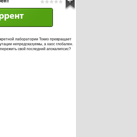
рент
екретной лаборатории Токио превращает
Мутации непредсказуемы, а хаос глобален.
 пережить свой последний апокалипсис?