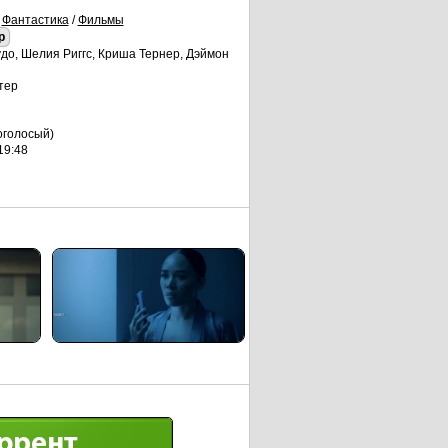
/
Фантастика
/
Фильмы
p
до, Шелия Риггс, Криша Тернер, Дэймон
тер
оголосый)
19:48