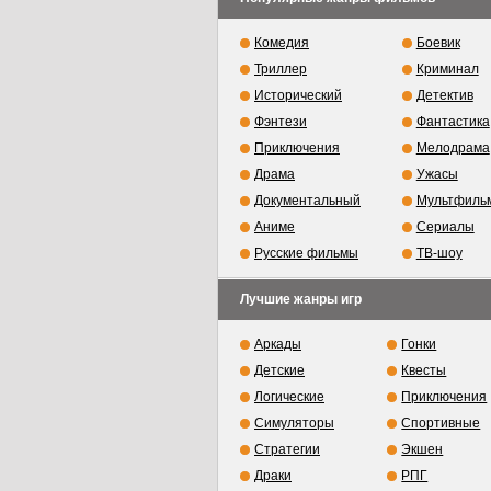
Комедия
Боевик
Триллер
Криминал
Исторический
Детектив
Фэнтези
Фантастика
Приключения
Мелодрама
Драма
Ужасы
Документальный
Мультфиль
Аниме
Сериалы
Русские фильмы
ТВ-шоу
Лучшие жанры игр
Аркады
Гонки
Детские
Квесты
Логические
Приключения
Симуляторы
Спортивные
Стратегии
Экшен
Драки
РПГ