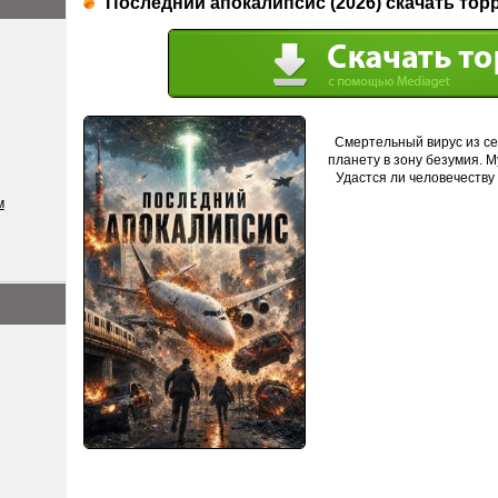
Последний апокалипсис (2026) скачать тор
Смертельный вирус из с
планету в зону безумия. 
Удастся ли человечеству
м