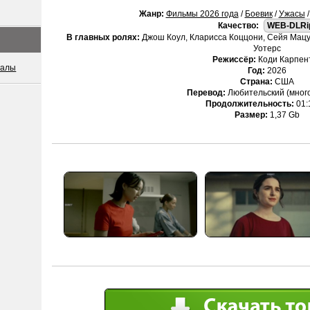
Жанр:
Фильмы 2026 года
/
Боевик
/
Ужасы
Качество:
WEB-DLRi
В главных ролях:
Джош Коул, Кларисса Коццони, Сейя Мацу
Уотерс
Режиссёр:
Коди Карпен
иалы
Год:
2026
Страна:
США
Перевод:
Любительский (мног
Продолжительность:
01:
Размер:
1,37 Gb