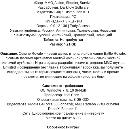
Жанр: MMO, Action, Shooter, Survival
Разработчик: Darkflow Software
Издатель: Gaijin Distribution KFT
Платформа: PC
Тип издания: Лицензия
Версия: 0.0.12.136 | Early Access
Язык интерфейса: Русский, Английский, Французский, Немецкий
Язык озвучки: Русский, Английский, Французский, Немецкий
Таблетка:
Не требуется
Размер:
4.21 GB
Описание
: Cuisine Royale – новый шутер в популярном жанре Battle Royale,
с самым полным арсеналом боевой кухонной утвари и самой честной
системой лутбоксов! Игра создана разработчиками отрядного ММО шутера
Enlisted и совершенно бесплатна. Прокачивая персонажа, вы получаете
ингредиенты, из которых создаете костюмы, маски, жесты и прочие
предметы, не влияющие на эффективность в бою.
Системные требования
:
ОС: Windows 7, 8, 10 (64-bit)
Процессор: Intel Core i3
Оперативная память: 8 GB ОЗУ
Видеокарта: Nvidia GeForce 560 or better, AMD Radeon 77XX or better
DirectX: Версии 11
Сеть: Широкополосное подключение к интернету
Место на диске: 6 GB
Особенности игры
: