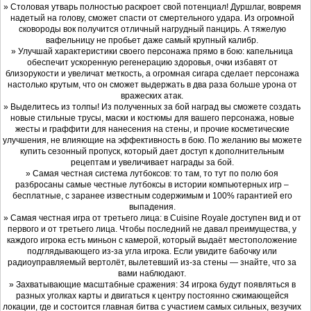
» Столовая утварь полностью раскроет свой потенциал! Дуршлаг, вовремя
надетый на голову, сможет спасти от смертельного удара. Из огромной
сковороды вок получится отличный нагрудный панцирь. А тяжелую
вафельницу не пробьет даже самый крупный калибр.
» Улучшай характеристики своего персонажа прямо в бою: капельница
обеспечит ускоренную регенерацию здоровья, очки избавят от
близорукости и увеличат меткость, а огромная сигара сделает персонажа
настолько крутым, что он сможет выдержать в два раза больше урона от
вражеских атак.
» Выделитесь из толпы! Из полученных за бой наград вы сможете создать
новые стильные трусы, маски и костюмы для вашего персонажа, новые
жесты и граффити для нанесения на стены, и прочие косметические
улучшения, не влияющие на эффективность в бою. По желанию вы можете
купить сезонный пропуск, который дает доступ к дополнительным
рецептам и увеличивает награды за бой.
» Самая честная система лутбоксов: то там, то тут по полю боя
разбросаны самые честные лутбоксы в истории компьютерных игр –
бесплатные, с заранее известным содержимым и 100% гарантией его
выпадения.
» Самая честная игра от третьего лица: в Cuisine Royale доступен вид и от
первого и от третьего лица. Чтобы последний не давал преимущества, у
каждого игрока есть миньон с камерой, который выдаёт местоположение
подглядывающего из-за угла игрока. Если увидите бабочку или
радиоуправляемый вертолёт, вылетевший из-за стены — знайте, что за
вами наблюдают.
» Захватывающие масштабные сражения: 34 игрока будут появляться в
разных уголках карты и двигаться к центру постоянно сжимающейся
локации, где и состоится главная битва с участием самых сильных, везучих