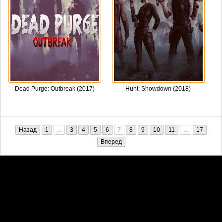
Dead Purge: Outbreak (2017)
Hunt: Showdown (2018)
Назад
1
...
3
4
5
6
7
8
9
10
11
...
17
Вперед
Претензии правообладателей принимаются на email:
penkin6969@yandex.ru. В письме должны содержаться копии