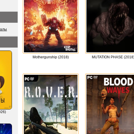
иалы
Mothergunship (2018)
MUTATION PHASE (2018
026)