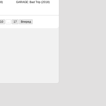
18)
GARAGE: Bad Trip (2018)
10
...
17
Вперед