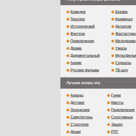
Комедия
Боевик
Триллер
Криминал
Исторический
Детектив
Фэнтези
Фантастика
Приключения
Мелодрама
Драма
Ужасы
Документальный
Мультфиль
Аниме
Сериалы
Русские фильмы
ТВ-шоу
Лучшие жанры игр
Аркады
Гонки
Детские
Квесты
Логические
Приключения
Симуляторы
Спортивные
Стратегии
Экшен
Драки
РПГ