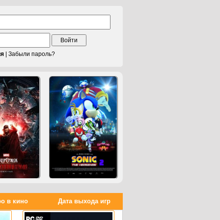
Войти
ия
|
Забыли пароль?
о в кино
Дата выхода игр