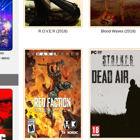
R.O.V.E.R (2018)
Blood Waves (2018)
ио:
 кино