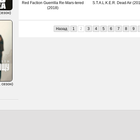
Red Faction Guerrilla Re-Mars-tered
S.T.A.L.K.E.R. Dead Air (20
(2018)
сезон)
Назад
1
2
3
4
5
6
7
8
9
 сезон)