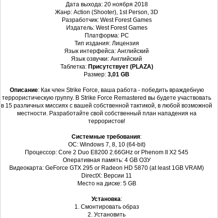
Дата выхода: 20 ноября 2018
Жанр: Action (Shooter), 1st Person, 3D
Разработчик: West Forest Games
Издатель: West Forest Games
Платформа: PC
Тип издания: Лицензия
Язык интерфейса: Английский
Язык озвучки: Английский
Таблетка:
Присутствует (PLAZA)
Размер:
3,01 GB
Описание
: Как член Strike Force, ваша работа - победить враждебную
террористическую группу. В Strike Force Remastered вы будете участвовать
в 15 различных миссиях с вашей собственной тактикой, в любой возможной
местности. Разработайте свой собственный план нападения на
террористов!
Системные требования
:
ОС: Windows 7, 8, 10 (64-bit)
Процессор: Core 2 Duo E8200 2.66GHz or Phenom II X2 545
Оперативная память: 4 GB ОЗУ
Видеокарта: GeForce GTX 295 or Radeon HD 5870 (at least 1GB VRAM)
DirectX: Версии 11
Место на диске: 5 GB
Установка
:
1. Смонтировать образ
2. Установить