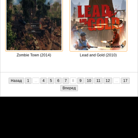
Zombie Town (2014)
Lead and Gold (2010)
Назад
1
...
4
5
6
7
8
9
10
11
12
...
17
Вперед
Претензии правообладателей принимаются на email:
penkin6969@yandex.ru. В письме должны содержаться копии