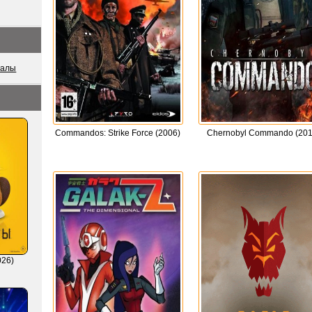
иалы
Commandos: Strike Force (2006)
Chernobyl Commando (201
026)