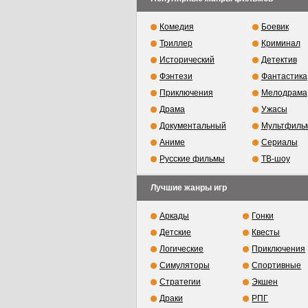
Комедия
Боевик
Триллер
Криминал
Исторический
Детектив
Фэнтези
Фантастика
Приключения
Мелодрама
Драма
Ужасы
Документальный
Мультфиль
Аниме
Сериалы
Русские фильмы
ТВ-шоу
Лучшие жанры игр
Аркады
Гонки
Детские
Квесты
Логические
Приключения
Симуляторы
Спортивные
Стратегии
Экшен
Драки
РПГ