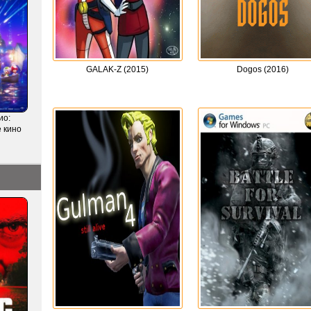
GALAK-Z (2015)
Dogos (2016)
ио:
 кино