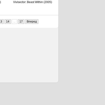
)
Vivisector: Beast Within (2005)
13
14
...
17
Вперед