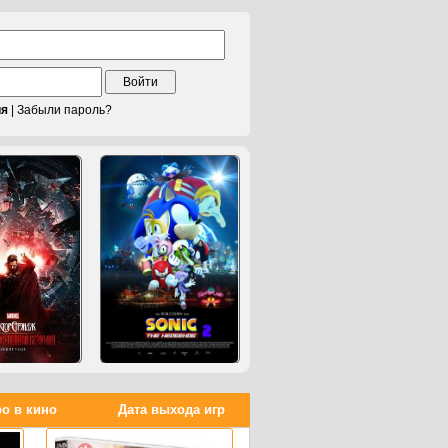
Войти
ия
|
Забыли пароль?
о в кино
Дата выхода игр