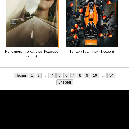
Исчезновение Кристал Роджерс
Гонщик Гран-При (1 сезон)
(2018)
Назад
1
2
3
4
5
6
7
8
9
10
...
34
Вперед
Претензии правообладателей принимаются на email:
penkin6969@yandex.ru. В письме должны содержаться копии