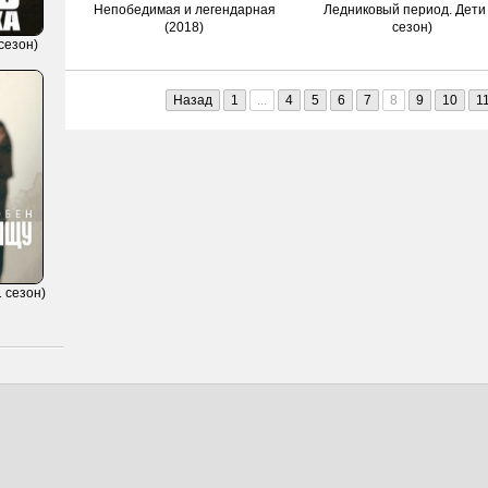
Непобедимая и легендарная
Ледниковый период. Дети 
(2018)
сезон)
сезон)
Назад
1
...
4
5
6
7
8
9
10
1
 сезон)