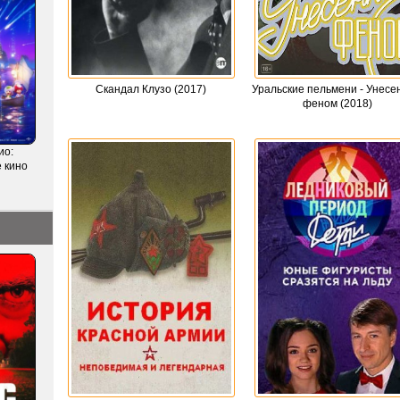
Скандал Клузо (2017)
Уральские пельмени - Унес
феном (2018)
ио:
 кино