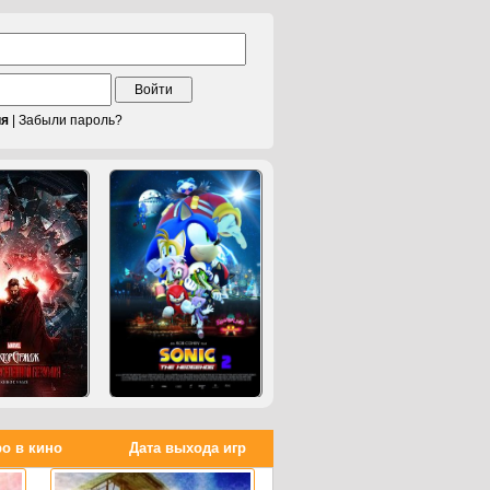
Войти
ия
|
Забыли пароль?
о в кино
Дата выхода игр