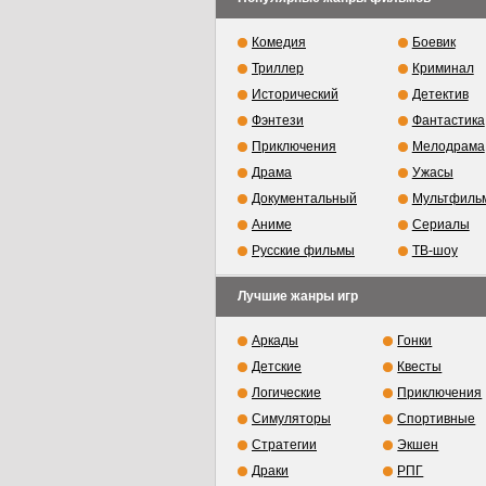
Комедия
Боевик
Триллер
Криминал
Исторический
Детектив
Фэнтези
Фантастика
Приключения
Мелодрама
Драма
Ужасы
Документальный
Мультфиль
Аниме
Сериалы
Русские фильмы
ТВ-шоу
Лучшие жанры игр
Аркады
Гонки
Детские
Квесты
Логические
Приключения
Симуляторы
Спортивные
Стратегии
Экшен
Драки
РПГ