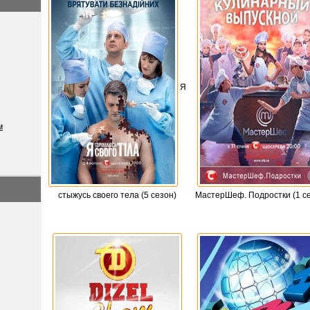
Я
м
стыжусь своего тела (5 сезон)
МастерШеф. Подростки (1 с