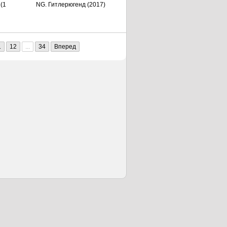
(1
NG. Гитлерюгенд (2017)
1
12
...
34
Вперед