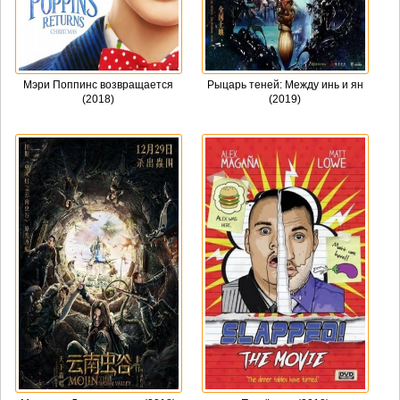
Мэри Поппинс возвращается
Рыцарь теней: Между инь и ян
(2018)
(2019)