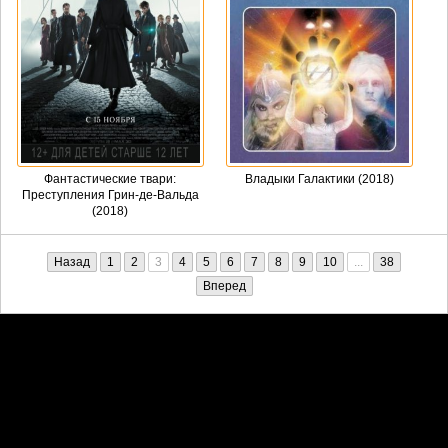
Фантастические твари:
Владыки Галактики (2018)
Преступления Грин-де-Вальда
(2018)
Назад
1
2
3
4
5
6
7
8
9
10
...
38
Вперед
Претензии правообладателей принимаются на email:
penkin6969@yandex.ru. В письме должны содержаться копии