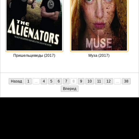
Пришельцеведы (2017)
Муза (2017)
Назад
1
...
4
5
6
7
8
9
10
11
12
...
38
Вперед
Претензии правообладателей принимаются на email:
penkin6969@yandex.ru. В письме должны содержаться копии