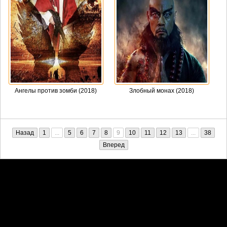
Ангелы против зомби (2018)
Злобный монах (2018)
Назад
1
...
5
6
7
8
9
10
11
12
13
...
38
Вперед
Претензии правообладателей принимаются на email:
penkin6969@yandex.ru. В письме должны содержаться копии