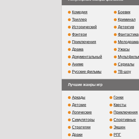
Комедия
Боевик
Триллер
Криминал
Исторический
Детектив
Фэнтези
Фантастика
Приключения
Мелодрама
Драма
Ужасы
Документальный
Мультфиль
Аниме
Сериалы
Русские фильмы
ТВ-шоу
Лучшие жанры игр
Аркады
Гонки
Детские
Квесты
Логические
Приключения
Симуляторы
Спортивные
Стратегии
Экшен
Драки
РПГ