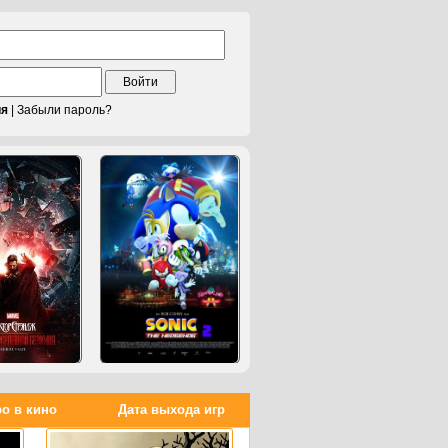
Войти
ия
|
Забыли пароль?
о в кино
Дата выхода игр