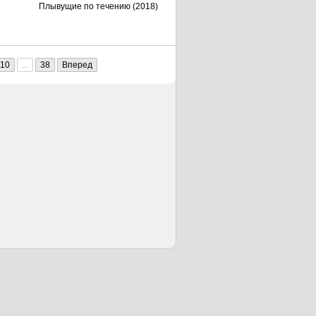
Плывущие по течению (2018)
10
...
38
Вперед