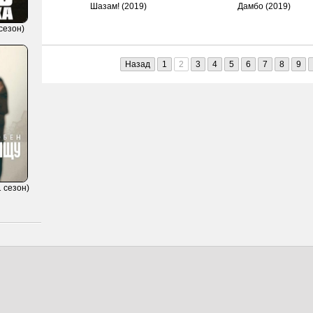
Шазам! (2019)
Дамбо (2019)
сезон)
Назад
1
2
3
4
5
6
7
8
9
 сезон)