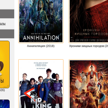
иалы
Аннигиляция (2018)
Хроники хищных городов (2
026)