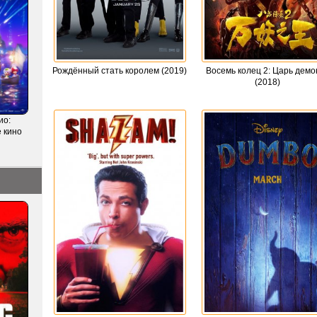
Рождённый стать королем (2019)
Восемь колец 2: Царь демо
(2018)
ио:
 кино