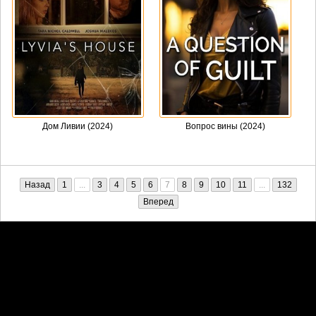
Дом Ливии (2024)
Вопрос вины (2024)
Назад
1
...
3
4
5
6
7
8
9
10
11
...
132
Вперед
Претензии правообладателей принимаются на email:
penkin6969@yandex.ru. В письме должны содержаться копии