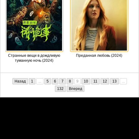
Странные вещи в дождливую
Преданная любовь (2024)
туманную ночь (2024)
Назад
1
...
5
6
7
8
9
10
11
12
13
...
132
Вперед
Претензии правообладателей принимаются на email:
penkin6969@yandex.ru. В письме должны содержаться копии