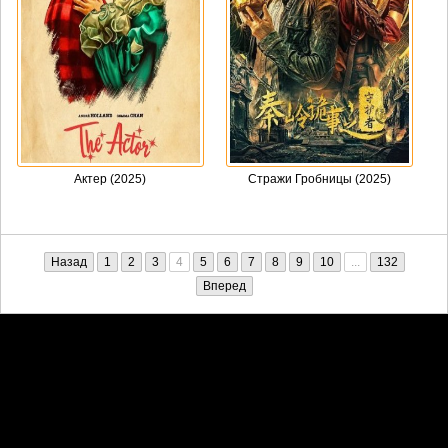
Актер (2025)
Стражи Гробницы (2025)
Назад
1
2
3
4
5
6
7
8
9
10
...
132
Вперед
Претензии правообладателей принимаются на email:
penkin6969@yandex.ru. В письме должны содержаться копии