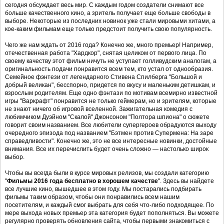
сегодня обсуждает весь мир. С каждым годом создатели снимают все
больше качественного кино, а зритель получает еще больше свободы в
выборе. Некоторые из последних новинок уже стали мировыми хитами, а
кое-каким фильмам еще только предстоит получить свою популярность.
Чего же нам ждать от 2016 года? Конечно же, много премьер! Например,
отечественная работа "Хардкор", снятая целиком от первого лица. По
своему качеству этот фильм ничуть не уступает голливудским аналогам, а
оригинальность подачи понравится всем тем, кто устал от однообразия.
Семейное фэнтези от легендарного Стивена Спилберга "Большой и
добрый великан", бесспорно, придется по вкусу и маленьким детишкам, и
взрослым родителям. Еще одно фэнтази по мотивам всемирно известной
игры "Варкрафт" понравится не только геймерам, но и зрителям, которые
не знают ничего об игровой вселенной. Зажигательная комедия с
любимчиком Дуэйном "Скалой" Джонсоном "Полтора шпиона" о сюжете
говорит своим названием. Все любители супергероев обрадуются выходу
очередного эпизода под названием "Бэтмен против Супермена: На заре
справедливости". Конечно же, это не все интересные новинки, достойные
внимания. Все их перечислить будет очень сложно — настолько широк
выбор.
Чтобы вы всегда были в курсе мировых релизов, мы создали категорию
"
Фильмы 2016 года бесплатно в хорошем качестве
". Здесь вы найдете
все лучшие кино, вышедшее в этом году. Мы постарались подбирать
фильмы таким образом, чтобы они понравились всем нашим
посетителям, и каждый смог выбрать для себя что-либо подходящее. По
мере выхода новых премьер эта категория будет пополняться. Вы можете
регулярно проверять обновления сайта, чтобы первыми знакомиться с