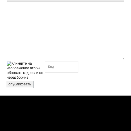
опубликовать
Претензии правообладателей принимаются на email:
penkin6969@yandex.ru. В письме должны содержаться копии