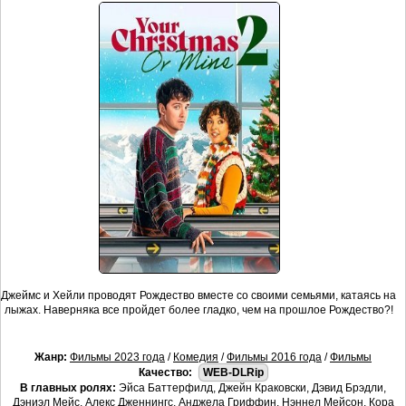
Джеймс и Хейли проводят Рождество вместе со своими семьями, катаясь на
лыжах. Наверняка все пройдет более гладко, чем на прошлое Рождество?!
Жанр:
Фильмы 2023 года
/
Комедия
/
Фильмы 2016 года
/
Фильмы
Качество:
WEB-DLRip
В главных ролях:
Эйса Баттерфилд, Джейн Краковски, Дэвид Брэдли,
Дэниэл Мейс, Алекс Дженнингс, Анджела Гриффин, Нэннел Мейсон, Кора