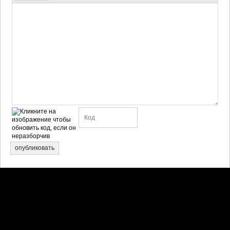
опубликовать
Претензии правообладателей принимаются на email:
penkin6969@yandex.ru. В письме должны содержаться копии