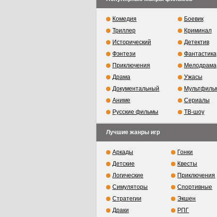
Комедия
Боевик
Триллер
Криминал
Исторический
Детектив
Фэнтези
Фантастика
Приключения
Мелодрама
Драма
Ужасы
Документальный
Мультфиль
Аниме
Сериалы
Русские фильмы
ТВ-шоу
Лучшие жанры игр
Аркады
Гонки
Детские
Квесты
Логические
Приключения
Симуляторы
Спортивные
Стратегии
Экшен
Драки
РПГ