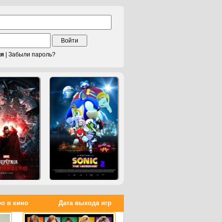
Войти
ия
|
Забыли пароль?
о в кино
Дата выхода игр