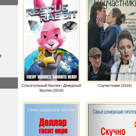
м
Спасательный Кролик / Дежурный
Соучастники (2016)
Кролик (2016)