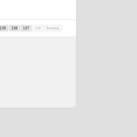
135
136
137
138
Вперед