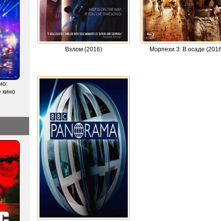
Взлом (2016)
Морпехи 3: В осаде (2016
ио:
 кино