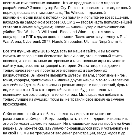
несколько качественных новинок. Что же предложили нам мировые
разработчики? Экшен-шутер Far Cry: Primal отправляет вас в ледниковый
период и оставляет там выживать; The Witness — красивый
приключенческий пазл о потерянной памяти и попытке ее возвращения,
находясь на загадочном острове; XCOM 2 — вторая часть популярнейшей
статегии о Земле в будущем; Hitman — экшен-шутер о высококлассном
убийце; The Witcher 3: Wild hunt - Blood and Wine — третья часть
популярного РПГ с двумя дополнениями. Также хочется упомянуть Total
War: Arena, Cyberpunk 2077; Naruto Shippuden: Ultimate Ninja Storm 4.
Все эти
лучшие игры 2016 года
есть на нашем сайте, и вы можете
скачать их совершенно бесплатно. Конечно же, это не полный список
новинок, и все остальные интересные и качественные игры вы можете
найти у нас, в соответствующей категории. Эта категория содержит
только качественные проекты отечественных и зарубежных
разработчиков. Вы можете выбирать шутеры, пазлы, спортивные игры,
гонки, хорроры, приключения и многие другие жанры. Что-то интересное
для себя найдет любитель самых разных жанров и направлений, будь то
инди или ретро. Эта категория обязательно будет пополняться
новинками, которые выйдут в течение года. Мы стараемся добавлять
только лучшие из лучших, чтобы вы не тратили свое время на скучное
прохождение.
Сейчас можно найти все больше платных игр, что не может не
расстраивать геймеров. Ведь приобретать все их — дорого, и позволить
это себе может далеко не каждый. Но с нашим сайтом эта проблема будет
решена. Вы можете скачать любую понравившуюся игру и установить ее
на свой ПК. Мы не требуем от вас денег, регистрации, ввода кодов и др.