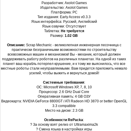
Разработчик: Axolot Games
Издательство: Axolot Games
Платформа: PC
Тип издания: Early Access v0.3.3
Язык интерфейса: Русский, Английский
Язык озвучки: Отсутствует
Таблетка:
Не требуется
Размер:
1.02 GB
Описание:
Scrap Mechanic - великолепная инженерная песочница с
практически безграничными возможностями по строительству
всевозможных машин и механизмов! Вы - механик, который должен
поддерживать работу роботов на различных планетах. На одной из таких
планет ваш корабль потерпел крушение, и к тому же выяснилось, что все
местные роботы стали неуправляемыми. Вам придется приложить немало
усилий, чтобы выжить и вернуться домой!
Системные требования
:
ОС: Microsoft Windows XP, 7, 8, 10
Процессор: 2.6 GHz Dual Core
Оперативная память: 4 GB ОЗУ
Видеокарта: NVIDIA GeForce 8800GT / ATI Radeon HD 3870 or better OpenGL
3.3 compatible
Место на диске: 2.3 GB
Особенности RePacka
:
? За основу взят релиз от Ultramaxima2k
? Смена языка в настройках игры