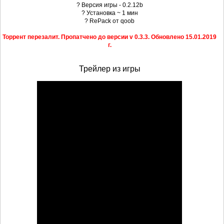
? Версия игры - 0.2.12b
? Установка ~ 1 мин
? RePack от qoob
Торрент перезалит. Пропатчено до версии v 0.3.3. Обновлено 15.01.2019
г.
Трейлер из игры