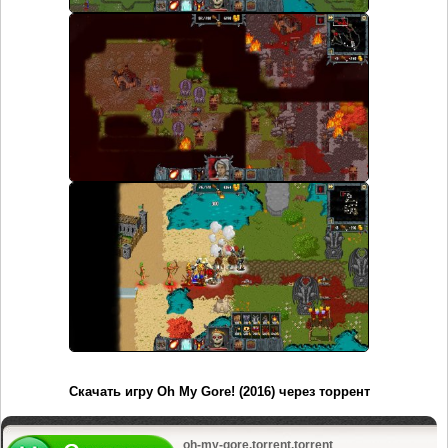
Скачать игру Oh My Gore! (2016) через торрент
oh-my-gore.torrent.torrent