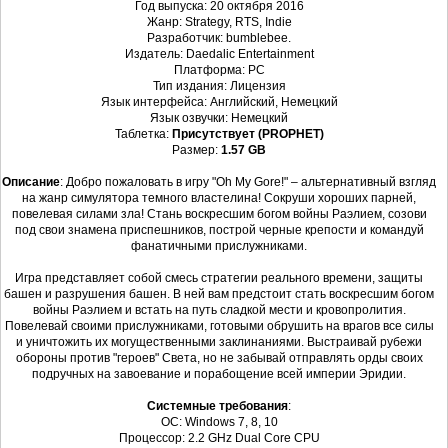
Год выпуска: 20 октября 2016
Жанр: Strategy, RTS, Indie
Разработчик: bumblebee.
Издатель: Daedalic Entertainment
Платформа: PC
Тип издания: Лицензия
Язык интерфейса: Английский, Немецкий
Язык озвучки: Немецкий
Таблетка:
Присутствует (PROPHET)
Размер:
1.57 GB
Описание
: Добро пожаловать в игру "Oh My Gore!" – альтернативный взгляд
на жанр симулятора темного властелина! Сокруши хороших парней,
повелевая силами зла! Стань воскресшим богом войны Раэлием, созови
под свои знамена приспешников, построй черные крепости и командуй
фанатичными прислужниками.
Игра представляет собой смесь стратегии реального времени, защиты
башен и разрушения башен. В ней вам предстоит стать воскресшим богом
войны Раэлием и встать на путь сладкой мести и кровопролития.
Повелевай своими прислужниками, готовыми обрушить на врагов все силы
и уничтожить их могущественными заклинаниями. Выстраивай рубежи
обороны против "героев" Света, но не забывай отправлять орды своих
подручных на завоевание и порабощение всей империи Эридии.
Системные требования
:
ОС: Windows 7, 8, 10
Процессор: 2.2 GHz Dual Core CPU