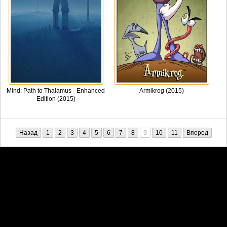
Mind: Path to Thalamus - Enhanced
Armikrog (2015)
Edition (2015)
Назад
1
2
3
4
5
6
7
8
9
10
11
Вперед
Претензии правообладателей принимаются на email:
penkin6969@yandex.ru. В письме должны содержаться копии
правоустанавливающих документов!
Обратная связь