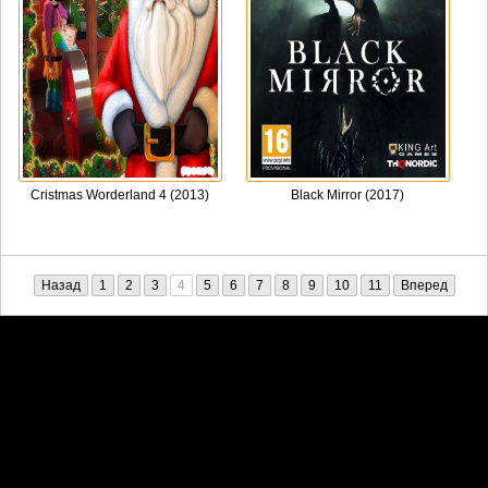
Cristmas Worderland 4 (2013)
Black Mirror (2017)
Назад
1
2
3
4
5
6
7
8
9
10
11
Вперед
Претензии правообладателей принимаются на email:
penkin6969@yandex.ru. В письме должны содержаться копии
правоустанавливающих документов!
Обратная связь