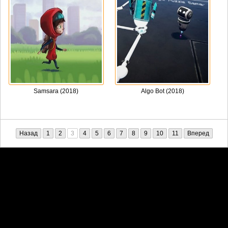
Samsara (2018)
Algo Bot (2018)
Назад
1
2
3
4
5
6
7
8
9
10
11
Вперед
Претензии правообладателей принимаются на email:
penkin6969@yandex.ru. В письме должны содержаться копии
правоустанавливающих документов!
Обратная связь