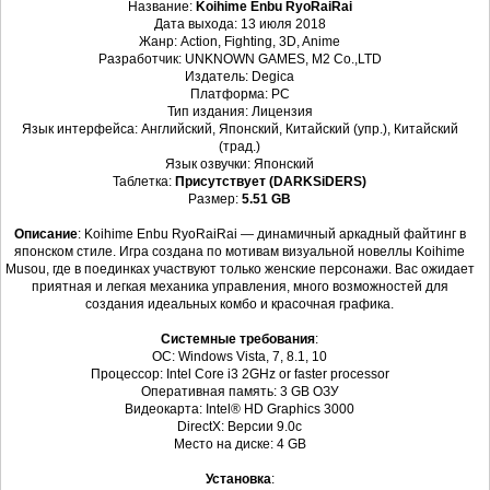
Название:
Koihime Enbu RyoRaiRai
Дата выхода: 13 июля 2018
Жанр: Action, Fighting, 3D, Anime
Разработчик: UNKNOWN GAMES, M2 Co.,LTD
Издатель: Degica
Платформа: PC
Тип издания: Лицензия
Язык интерфейса: Английский, Японский, Китайский (упр.), Китайский
(трад.)
Язык озвучки: Японский
Таблетка:
Присутствует (DARKSiDERS)
Размер:
5.51 GB
Описание
: Koihime Enbu RyoRaiRai — динамичный аркадный файтинг в
японском стиле. Игра создана по мотивам визуальной новеллы Koihime
Musou, где в поединках участвуют только женские персонажи. Вас ожидает
приятная и легкая механика управления, много возможностей для
создания идеальных комбо и красочная графика.
Системные требования
:
ОС: Windows Vista, 7, 8.1, 10
Процессор: Intel Core i3 2GHz or faster processor
Оперативная память: 3 GB ОЗУ
Видеокарта: Intel® HD Graphics 3000
DirectX: Версии 9.0c
Место на диске: 4 GB
Установка
: