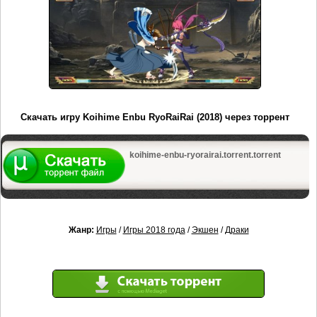
Скачать игру Koihime Enbu RyoRaiRai (2018) через торрент
koihime-enbu-ryorairai.torrent.torrent
Жанр:
Игры
/
Игры 2018 года
/
Экшен
/
Драки