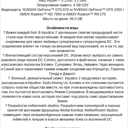
AMD Ryzen™ 3 1200, 3.1 GHz
Оперативная память: 4 GB ОЗУ
Видеокарта: NVIDIA® GeForce™ GTX 670 or NVIDIA® GeForce™ GTX 1050 /
AMD® Radeon™ HD 7950 or AMD® Radeon™ R9 270
Место на диске: 49.3 GB
Особенности игры
:
? Важен каждый бой. B Injustice 2 зрелищные схватки предыдущей части
стали еще более масштабными. В каждом бою игроки зарабатывают
снаряжение для своих любимых супергероев и суперзлодеев DC. Это
снаряжение влияет не только на внешний вид персонажей, но и на то, как
они сражаются.
? Впечатляющий состав персонажей DC. Игроки могут выбрать из самого
широкого ряда героев DC Comics, доступного в файтингах: начиная с таких
классических героев как Бэтмен, Супермен, Флэш, Аквамен, Чудо-женщина
и Синий жук и заканчивая такими новыми злодеями как Атроцитус, Горилла
Гродд и Дэдшот.
? Эпичный, увлекательный сюжет. Injustice 2 продолжает историю,
рассказанную в Injustice: Gods Among Us. Бэтмен и его союзники пытаются
собрать осколки общества вместе, но при этом вынуждены противостоять
тем, кто пытается восстановить Режим Супермена. В воцарившемся хаосе
появляется новая сила, которая поставит под угрозу само существование
Земли.
? Разработка netherrealm studios. Разработчики популярной и хорошо
принятой критиками франшизы Mortal Kombat, NetherRealm Studios
совмещают свои непревзойденные навыки повествования, насыщенный
геймплей и лучшую в классе механику боев со вселенной DC.