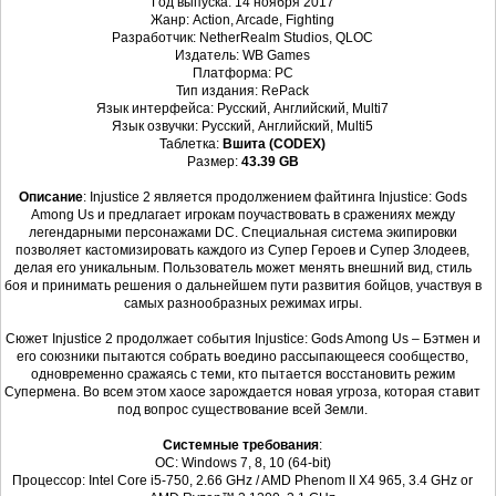
Год выпуска: 14 ноября 2017
Жанр: Action, Arcade, Fighting
Разработчик: NetherRealm Studios, QLOC
Издатель: WB Games
Платформа: PC
Тип издания: RePack
Язык интерфейса: Русский, Английский, Multi7
Язык озвучки: Русский, Английский, Multi5
Таблетка:
Вшита (CODEX)
Размер:
43.39 GB
Описание
: Injustice 2 является продолжением файтинга Injustice: Gods
Among Us и предлагает игрокам поучаствовать в сражениях между
легендарными персонажами DC. Специальная система экипировки
позволяет кастомизировать каждого из Супер Героев и Супер Злодеев,
делая его уникальным. Пользователь может менять внешний вид, стиль
боя и принимать решения о дальнейшем пути развития бойцов, участвуя в
самых разнообразных режимах игры.
Сюжет Injustice 2 продолжает события Injustice: Gods Among Us – Бэтмен и
его союзники пытаются собрать воедино рассыпающееся сообщество,
одновременно сражаясь с теми, кто пытается восстановить режим
Супермена. Во всем этом хаосе зарождается новая угроза, которая ставит
под вопрос существование всей Земли.
Системные требования
:
ОС: Windows 7, 8, 10 (64-bit)
Процессор: Intel Core i5-750, 2.66 GHz / AMD Phenom II X4 965, 3.4 GHz or