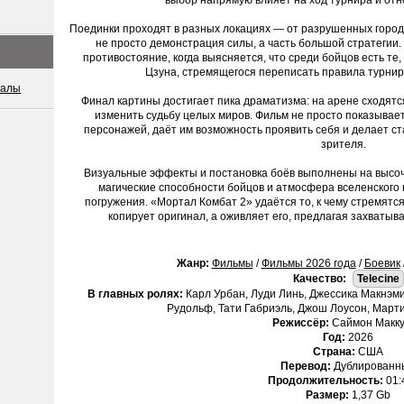
выбор напрямую влияет на ход турнира и от
Поединки проходят в разных локациях — от разрушенных город
не просто демонстрация силы, а часть большой стратегии
противостояние, когда выясняется, что среди бойцов есть те,
Цзуна, стремящегося переписать правила турнир
иалы
Финал картины достигает пика драматизма: на арене сходятс
изменить судьбу целых миров. Фильм не просто показывае
персонажей, даёт им возможность проявить себя и делает с
зрителя.
Визуальные эффекты и постановка боёв выполнены на высо
магические способности бойцов и атмосфера вселенского
погружения. «Мортал Комбат 2» удаётся то, к чему стремятся
копирует оригинал, а оживляет его, предлагая захваты
Жанр:
Фильмы
/
Фильмы 2026 года
/
Боевик
Качество:
Telecine
В главных ролях:
Карл Урбан, Луди Линь, Джессика Макнэм
Рудольф, Тати Габриэль, Джош Лоусон, Март
Режиссёр:
Саймон Макк
Год:
2026
Страна:
США
Перевод:
Дублированн
Продолжительность:
01:
Размер:
1,37 Gb