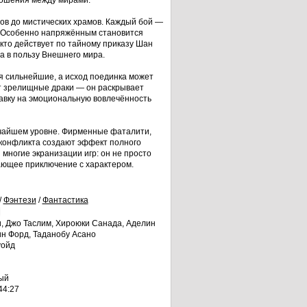
ношения между мирами.
ов до мистических храмов. Каждый бой —
. Особенно напряжённым становится
 кто действует по тайному приказу Шан
а в пользу Внешнего мира.
я сильнейшие, а исход поединка может
т зрелищные драки — он раскрывает
тавку на эмоциональную вовлечённость
чайшем уровне. Фирменные фаталити,
 конфликта создают эффект полного
 многие экранизации игр: он не просто
вающее приключение с характером.
/
Фэнтези
/
Фантастика
и, Джо Таслим, Хироюки Санада, Аделин
ин Форд, Таданобу Асано
уойд
ый
44:27