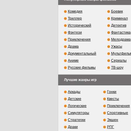
Комедия
Боевик
Триллер
Криминал
Исторический
Детектив
Фэнтези
Фантастика
Приключения
Мелодрама
Драма
Ужасы
Документальный
Мультфиль
Аниме
Сериалы
Русские фильмы
ТВ-шоу
Лучшие жанры игр
Аркады
Гонки
Детские
Квесты
Логические
Приключения
Симуляторы
Спортивные
Стратегии
Экшен
Драки
РПГ