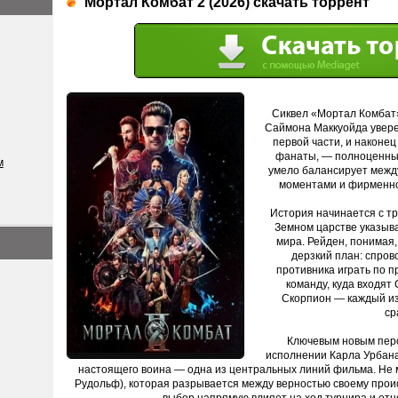
Мортал Комбат 2 (2026) скачать торрент
Сиквел «Мортал Комбат» 
Саймона Маккуойда увере
первой части, и наконец
фанаты, — полноценны
м
умело балансирует межд
моментами и фирменно
История начинается с тр
Земном царстве указыв
мира. Рейден, понимая,
дерзкий план: спров
противника играть по п
команду, куда входят 
Скорпион — каждый из
ср
Ключевым новым пер
исполнении Карла Урбана.
настоящего воина — одна из центральных линий фильма. Не 
Рудольф), которая разрывается между верностью своему прои