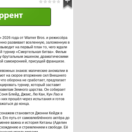
2026 года от Warner Bros. и режиссёра
нно развивает вселенную, заложенную в
 выводит на первый план то, чего ждали
й турнир «Смертельная битва». Фильм
у брутальным экшеном, драматическими
й самоиронией, присущей франшизе.
евожных знаков: магические аномалии в
ают на скорое вторжение сил Внешнего
 что оборона не сработает, предлагает
оцировать турнир, который заставит
равилам Земного царства. Он собирает
Соня Блейд, Джакс, Лю Кан, Кун Лао и
 них прошёл через испытания и готов
ажаться до конца.
сонажем становится Джонни Кейдж в
 Его путь от самовлюблённого актёра до
менее важна и история Китаны (Аделин
схождению и стремлением к свободе. Её