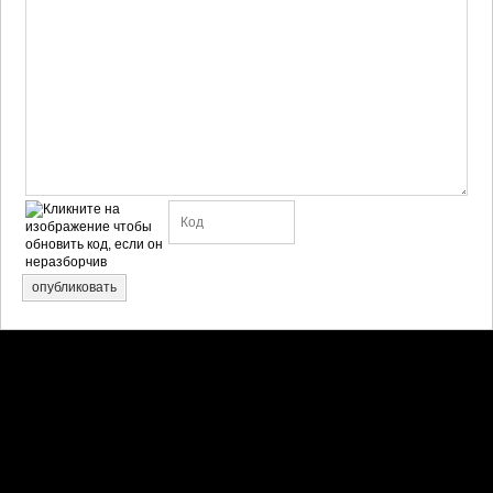
опубликовать
Претензии правообладателей принимаются на email:
penkin6969@yandex.ru. В письме должны содержаться копии
правоустанавливающих документов!