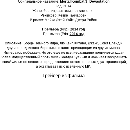
Оригинальное название:
Mortal Kombat 3: Devastation
Год: 2014
Жанр: боевик, фэнтези, приключения
Режиссер: Кевин Танчароэн
В ролях: Майкл Джей Уайт, Джери Райан
Премьера (мир):
2014 год
Премьера (РФ):
2014 год
Описание:
Борцы земного мира, Лю Кенг, Китана, Джакс, Соня Блейд и
другие продолжают бороться со злом, приходящим из других миров.
Император побежден. Но это ещё не всё, неожиданно появляется куда-
более могущественный противник и колдун Куан-Чи и начинает воскрешать
своих! Фильм не является продолжением сюжета первых двух экранизаций,
а охватывает всю вселенную MK.
Трейлер из фильма