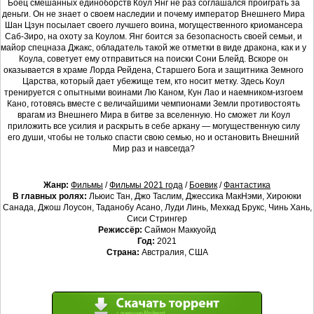
Боец смешанных единоборств Коул Янг не раз соглашался проиграть за
деньги. Он не знает о своем наследии и почему император Внешнего Мира
Шан Цзун посылает своего лучшего воина, могущественного криомансера
Саб-Зиро, на охоту за Коулом. Янг боится за безопасность своей семьи, и
майор спецназа Джакс, обладатель такой же отметки в виде дракона, как и у
Коула, советует ему отправиться на поиски Сони Блейд. Вскоре он
оказывается в храме Лорда Рейдена, Старшего Бога и защитника Земного
Царства, который дает убежище тем, кто носит метку. Здесь Коул
тренируется с опытными воинами Лю Каном, Кун Лао и наемником-изгоем
Кано, готовясь вместе с величайшими чемпионами Земли противостоять
врагам из Внешнего Мира в битве за вселенную. Но сможет ли Коул
приложить все усилия и раскрыть в себе аркану — могущественную силу
его души, чтобы не только спасти свою семью, но и остановить Внешний
Мир раз и навсегда?
Жанр:
Фильмы
/
Фильмы 2021 года
/
Боевик
/
Фантастика
В главных ролях:
Льюис Тан, Джо Таслим, Джессика МакНэми, Хироюки
Санада, Джош Лоусон, Таданобу Асано, Луди Линь, Мехкад Брукс, Чинь Хань,
Сиси Стрингер
Режиссёр:
Саймон Маккуойд
Год:
2021
Страна:
Австралия, США