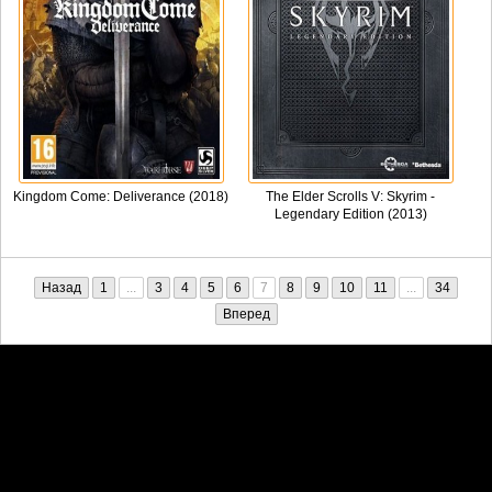
Kingdom Come: Deliverance (2018)
The Elder Scrolls V: Skyrim -
Legendary Edition (2013)
Назад
1
...
3
4
5
6
7
8
9
10
11
...
34
Вперед
Претензии правообладателей принимаются на email:
penkin6969@yandex.ru. В письме должны содержаться копии