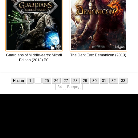
Guardians of Middle-earth: Mithril
The Dark Eye: Demonicon (2013)
Edition (2013) PC
Назад
1
...
25
26
27
28
29
30
31
32
33
34
Вперед
Претензии правообладателей принимаются на email:
penkin6969@yandex.ru. В письме должны содержаться копии
правоустанавливающих документов!