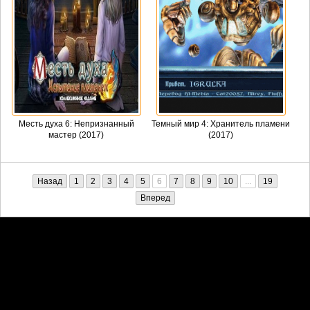
Месть духа 6: Непризнанный
Темный мир 4: Хранитель пламени
мастер (2017)
(2017)
Назад
1
2
3
4
5
6
7
8
9
10
...
19
Вперед
Претензии правообладателей принимаются на email:
penkin6969@yandex.ru. В письме должны содержаться копии