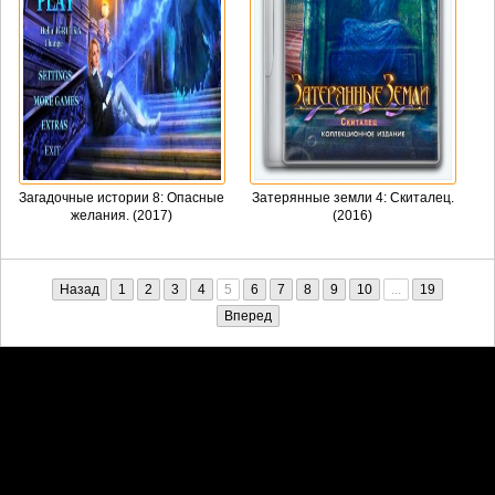
Загадочные истории 8: Опасные
Затерянные земли 4: Скиталец.
желания. (2017)
(2016)
Назад
1
2
3
4
5
6
7
8
9
10
...
19
Вперед
Претензии правообладателей принимаются на email:
penkin6969@yandex.ru. В письме должны содержаться копии