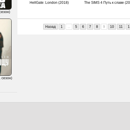
HellGate: London (2018)
The SIMS 4 Путь к славе (2
сезон)
Назад
1
...
5
6
7
8
9
10
11
1
 сезон)