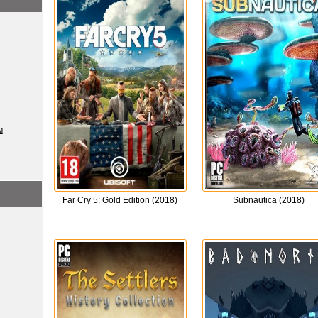
м
Far Cry 5: Gold Edition (2018)
Subnautica (2018)