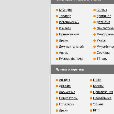
Комедия
Боевик
Триллер
Криминал
Исторический
Детектив
Фэнтези
Фантастика
Приключения
Мелодрама
Драма
Ужасы
Документальный
Мультфиль
Аниме
Сериалы
Русские фильмы
ТВ-шоу
Лучшие жанры игр
Аркады
Гонки
Детские
Квесты
Логические
Приключения
Симуляторы
Спортивные
Стратегии
Экшен
Драки
РПГ