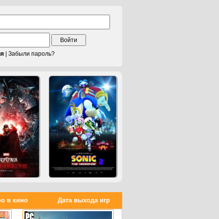
Войти
ия
|
Забыли пароль?
о в кино
Дата выхода игр