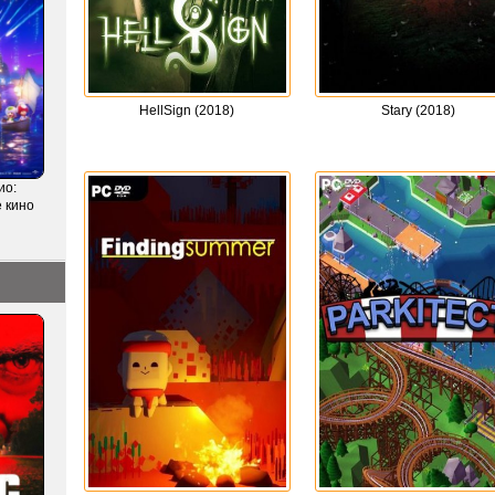
HellSign (2018)
Stary (2018)
ио:
 кино