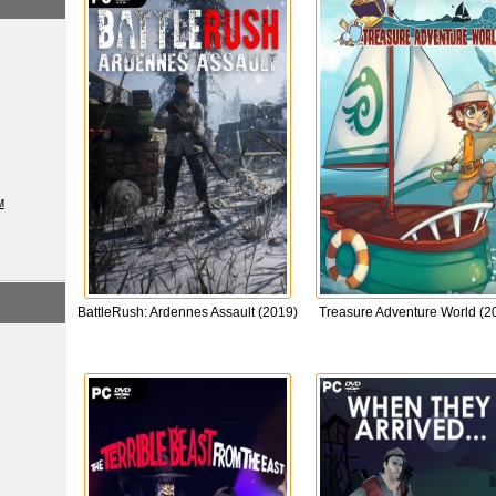
м
BattleRush: Ardennes Assault (2019)
Treasure Adventure World (2