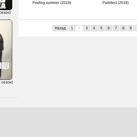
Finding summer (2018)
Parkitect (2018)
сезон)
Назад
1
2
3
4
5
6
7
8
9
 сезон)