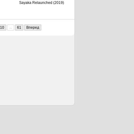
Sayaka Relaunched (2019)
10
...
61
Вперед