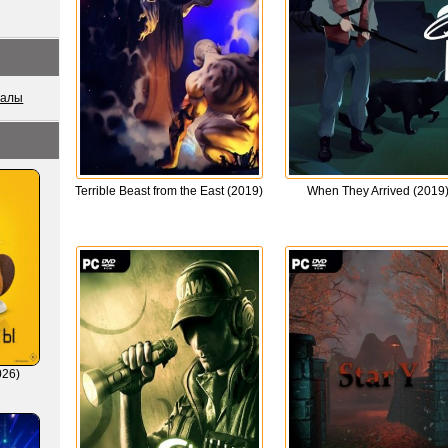
иалы
Terrible Beast from the East (2019)
When They Arrived (2019
026)