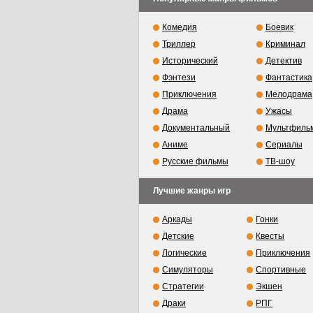
Комедия
Боевик
Триллер
Криминал
Исторический
Детектив
Фэнтези
Фантастика
Приключения
Мелодрама
Драма
Ужасы
Документальный
Мультфиль
Аниме
Сериалы
Русские фильмы
ТВ-шоу
Лучшие жанры игр
Аркады
Гонки
Детские
Квесты
Логические
Приключения
Симуляторы
Спортивные
Стратегии
Экшен
Драки
РПГ