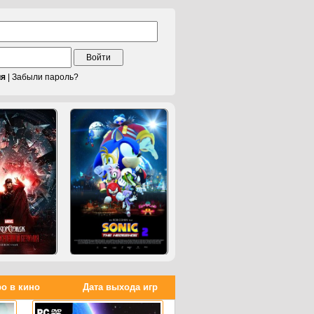
Войти
ия
|
Забыли пароль?
о в кино
Дата выхода игр