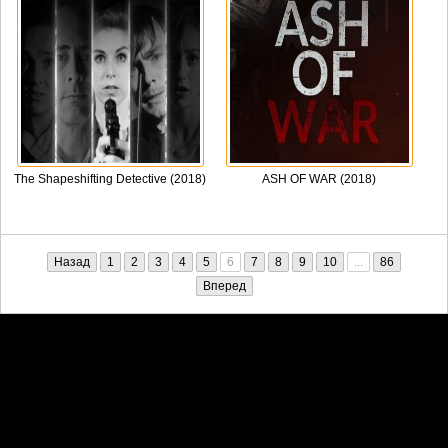
The Shapeshifting Detective (2018)
ASH OF WAR (2018)
Назад
1
2
3
4
5
6
7
8
9
10
...
86
Вперед
Претензии правообладателей принимаются на email:
penkin6969@yandex.ru. В письме должны содержаться копии