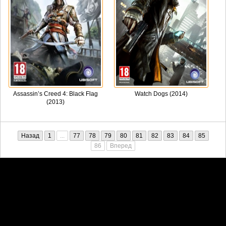
Assassin’s Creed 4: Black Flag
Watch Dogs (2014)
(2013)
Назад
1
...
77
78
79
80
81
82
83
84
85
86
Вперед