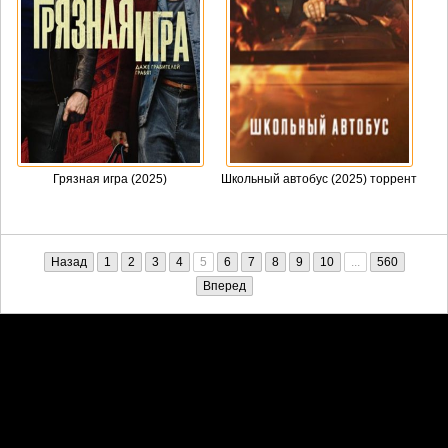
Грязная игра (2025)
Школьный автобус (2025) торрент
Назад
1
2
3
4
5
6
7
8
9
10
...
560
Вперед
Претензии правообладателей принимаются на email:
penkin6969@yandex.ru. В письме должны содержаться копии